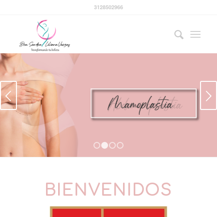
3128502966
Next
1
2
3
4
BIENVENIDOS